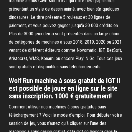
machine à sous Cave King d'IGT qui offre des graphismes
présentant un style de dessin animé, avec bien sûr quelques
dinosaures. Le titre présente 5 rouleaux et 30 lignes de
paiement, et vous pouvez gagner jusqu'à 30 000 crédits en
Plus de 3000 jeux demo sont présentés dans un large choix
de catégories de machines à sous 2018, 2019, 2020 ou 2021
venant de différent éditeurs comme Novomatic, IGT, BetSoft,
Aristocrat, WMS, Konami ou encore Play' N Go. Tous ces jeux
sont gratuits et disponibles sans téléchargements.
Wolf Run machine à sous gratuit de IGT il
est possible de jouer en ligne sur le site
sans inscription. 1000 € gratuitement!
Comment utiliser nos machines à sous gratuites sans
téléchargement ? Voici le mode d’emploi. Pour débuter votre
session de jeu, vous n’aurez qu’à cliquer sur l’une des
machines à sous casino gratuit, et la slot se lancera dans la