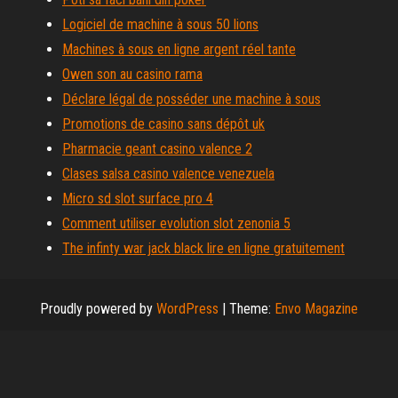
Logiciel de machine à sous 50 lions
Machines à sous en ligne argent réel tante
Owen son au casino rama
Déclare légal de posséder une machine à sous
Promotions de casino sans dépôt uk
Pharmacie geant casino valence 2
Clases salsa casino valence venezuela
Micro sd slot surface pro 4
Comment utiliser evolution slot zenonia 5
The infinty war jack black lire en ligne gratuitement
Proudly powered by
WordPress
|
Theme:
Envo Magazine