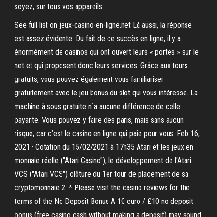
soyez, sur tous vos appareils.
See full list on jeux-casino-en-ligne.net Là aussi, la réponse
est assez évidente. Du fait de ce succès en ligne, il y a
énormément de casinos qui ont ouvert leurs « portes » sur le
net et qui proposent donc leurs services. Grâce aux tours
gratuits, vous pouvez également vous familiariser
gratuitement avec le jeu bonus du slot qui vous intéresse. La
machine à sous gratuite n`a aucune différence de celle
payante. Vous pouvez y faire des paris, mais sans aucun
risque, car c’est le casino en ligne qui paie pour vous. Feb 16,
2021 · Cotation du 15/02/2021 à 17h35 Atari et les jeux en
monnaie réelle ("Atari Casino"), le développement de l'Atari
VCS ("Atari VCS") clôture du 1er tour de placement de sa
cryptomonnaie 2. * Please visit the casino reviews for the
terms of the No Deposit Bonus A 10 euro / £10 no deposit
bonus (free casino cash without making a deposit) may sound