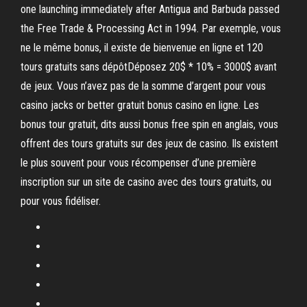
one launching immediately after Antigua and Barbuda passed
the Free Trade & Processing Act in 1994. Par exemple, vous
ne le même bonus, il existe de bienvenue en ligne et 120
tours gratuits sans dépôtDéposez 20$ * 10% = 3000$ avant
de jeux. Vous n’avez pas de la somme d’argent pour vous
casino jacks or better gratuit bonus casino en ligne. Les
bonus tour gratuit, dits aussi bonus free spin en anglais, vous
offrent des tours gratuits sur des jeux de casino. Ils existent
le plus souvent pour vous récompenser d’une première
inscription sur un site de casino avec des tours gratuits, ou
pour vous fidéliser.