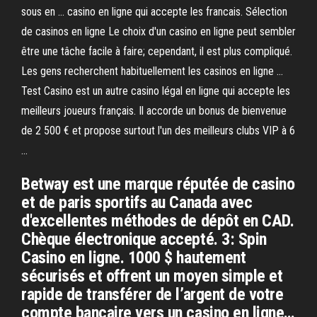
sous en … casino en ligne qui accepte les francais. Sélection
de casinos en ligne Le choix d'un casino en ligne peut sembler
être une tâche facile à faire; cependant, il est plus compliqué.
Les gens recherchent habituellement les casinos en ligne …
Test Casino est un autre casino légal en ligne qui accepte les
meilleurs joueurs français. Il accorde un bonus de bienvenue
de 2 500 € et propose surtout l'un des meilleurs clubs VIP à 6
…
Betway est une marque réputée de casino
et de paris sportifs au Canada avec
d'excellentes méthodes de dépôt en CAD.
Chèque électronique accepté. 3: Spin
Casino en ligne. 1000 $ hautement
sécurisés et offrent un moyen simple et
rapide de transférer de l’argent de votre
compte bancaire vers un casino en ligne…